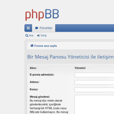
Forumlar
ızl
Ara
Giriş
ı
Forum ana sayfa
ba
Bir Mesaj Panosu Yöneticisi ile iletişi
ğl
an
Alıcı:
Yönetici
tıl
E-posta adresiniz:
ar
Adınız:
Konu:
Mesaj gövdesi:
Bu mesaj düz metin olarak
gönderilecektir, içeriğinde
herhangi bir HTML kodu veya
BBcode kullanmayın. Bu mesaj