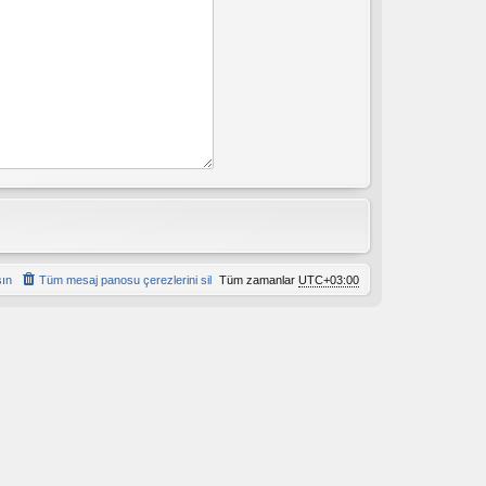
şın
Tüm mesaj panosu çerezlerini sil
Tüm zamanlar
UTC+03:00