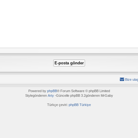
Bize ula
Powered by
phpBB
® Forum Software © phpBB Limited
Stylegönderen
Arty
-Güncelle phpBB 3.2gönderen MrGaby
Türkçe çeviri:
phpBB Türkiye