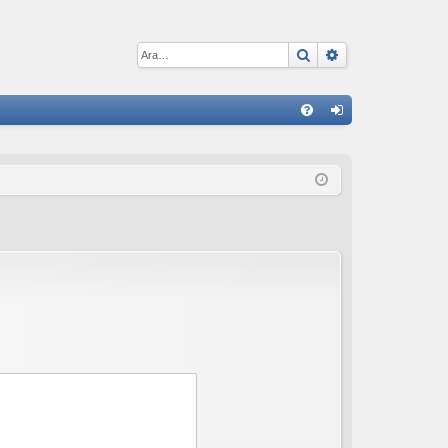
Ara
Gelişmiş arama
H
S
iri
S
ş
S