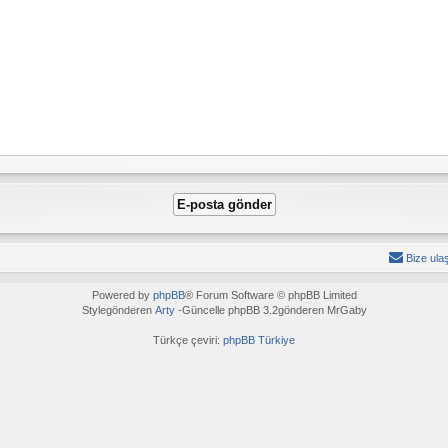
Bize ula
Powered by
phpBB
® Forum Software © phpBB Limited
Stylegönderen
Arty
-Güncelle phpBB 3.2gönderen MrGaby
Türkçe çeviri:
phpBB Türkiye