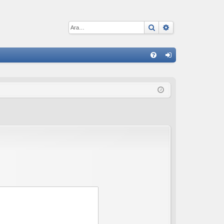
Ara
Gelişmiş arama
H
S
iri
S
ş
S