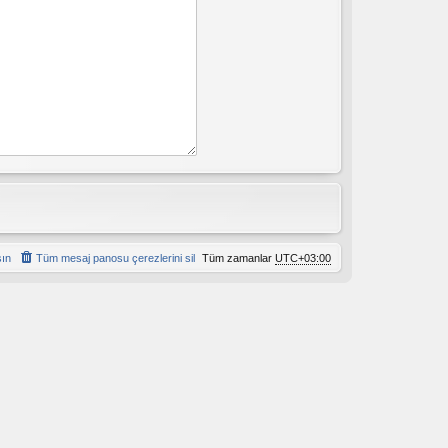
şın
Tüm mesaj panosu çerezlerini sil
Tüm zamanlar
UTC+03:00