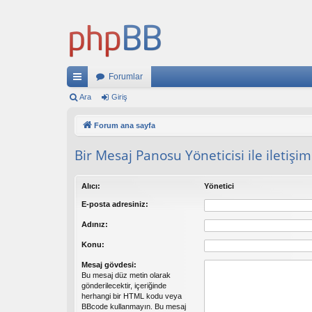
Forumlar
ızl
Ara
Giriş
ı
Forum ana sayfa
ba
Bir Mesaj Panosu Yöneticisi ile iletişi
ğl
an
Alıcı:
Yönetici
tıl
E-posta adresiniz:
ar
Adınız:
Konu:
Mesaj gövdesi:
Bu mesaj düz metin olarak
gönderilecektir, içeriğinde
herhangi bir HTML kodu veya
BBcode kullanmayın. Bu mesaj