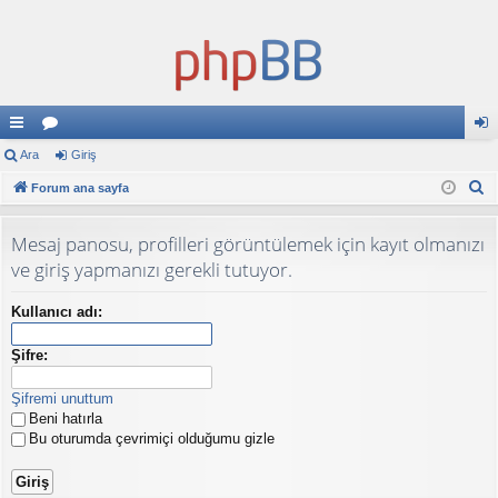
ızl
Ara
or
Giriş
iri
A
ı
Forum ana sayfa
u
ş
r
ba
ml
a
Mesaj panosu, profilleri görüntülemek için kayıt olmanızı
ğl
ar
ve giriş yapmanızı gerekli tutuyor.
an
Kullanıcı adı:
tıl
Şifre:
ar
Şifremi unuttum
Beni hatırla
Bu oturumda çevrimiçi olduğumu gizle