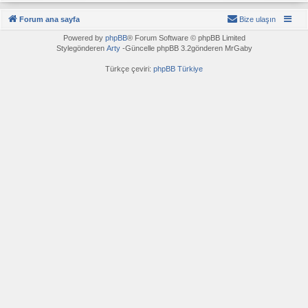
Forum ana sayfa
Bize ulaşın
Powered by
phpBB
® Forum Software © phpBB Limited
Stylegönderen
Arty
-Güncelle phpBB 3.2gönderen MrGaby
Türkçe çeviri:
phpBB Türkiye