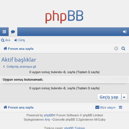
ızl
Ara
or
Giriş
iri
A
ı
Forum ana sayfa
u
ş
r
ba
ml
Aktif başlıklar
a
ğl
ar
Gelişmiş aramaya git
0 uygun sonuç bulundu •
1
. sayfa (Toplam
1
sayfa)
an
Uygun sonuç bulunamadı.
tıl
0 uygun sonuç bulundu •
1
. sayfa (Toplam
1
sayfa)
ar
Geçiş yap
Forum ana sayfa
Bize ulaşın
Powered by
phpBB
® Forum Software © phpBB Limited
Stylegönderen
Arty
-Güncelle phpBB 3.2gönderen MrGaby
Türkçe çeviri:
phpBB Türkiye