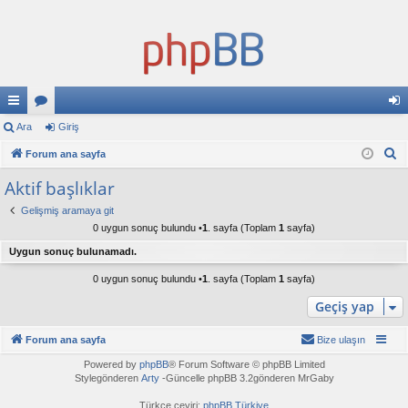
ızl
Ara
or
Giriş
iri
A
ı
Forum ana sayfa
u
ş
r
ba
ml
Aktif başlıklar
a
ğl
ar
Gelişmiş aramaya git
0 uygun sonuç bulundu •
1
. sayfa (Toplam
1
sayfa)
an
Uygun sonuç bulunamadı.
tıl
0 uygun sonuç bulundu •
1
. sayfa (Toplam
1
sayfa)
ar
Geçiş yap
Forum ana sayfa
Bize ulaşın
Powered by
phpBB
® Forum Software © phpBB Limited
Stylegönderen
Arty
-Güncelle phpBB 3.2gönderen MrGaby
Türkçe çeviri:
phpBB Türkiye