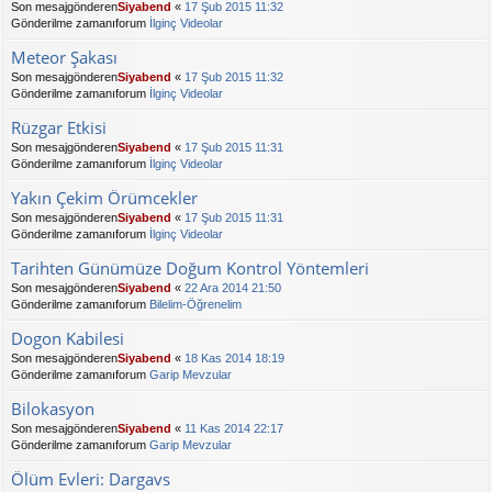
Son mesajgönderen
Siyabend
«
17 Şub 2015 11:32
Gönderilme zamanıforum
İlginç Videolar
Meteor Şakası
Son mesajgönderen
Siyabend
«
17 Şub 2015 11:32
Gönderilme zamanıforum
İlginç Videolar
Rüzgar Etkisi
Son mesajgönderen
Siyabend
«
17 Şub 2015 11:31
Gönderilme zamanıforum
İlginç Videolar
Yakın Çekim Örümcekler
Son mesajgönderen
Siyabend
«
17 Şub 2015 11:31
Gönderilme zamanıforum
İlginç Videolar
Tarihten Günümüze Doğum Kontrol Yöntemleri
Son mesajgönderen
Siyabend
«
22 Ara 2014 21:50
Gönderilme zamanıforum
Bilelim-Öğrenelim
Dogon Kabilesi
Son mesajgönderen
Siyabend
«
18 Kas 2014 18:19
Gönderilme zamanıforum
Garip Mevzular
Bilokasyon
Son mesajgönderen
Siyabend
«
11 Kas 2014 22:17
Gönderilme zamanıforum
Garip Mevzular
Ölüm Evleri: Dargavs