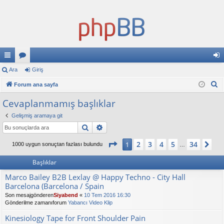
ızl
Ara
or
Giriş
iri
A
ı
Forum ana sayfa
u
ş
r
ba
ml
Cevaplanmamış başlıklar
a
ğl
ar
Gelişmiş aramaya git
Ara
Gelişmiş arama
an
1
. sayfa (Toplam
34
sayfa)
2
3
4
5
34
1
So
1000 uygun sonuçtan fazlası bulundu
tıl
…
ar
Başlıklar
Marco Bailey B2B Lexlay @ Happy Techno - City Hall
Barcelona (Barcelona / Spain
Son mesajgönderen
Siyabend
«
10 Tem 2016 16:30
Gönderilme zamanıforum
Yabancı Video Klip
Kinesiology Tape for Front Shoulder Pain