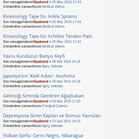
Son mesajgönderen
Siyabend
«
05 May 2015 17:43
Gönderilme zamanıforum
Medical Videos
Kinesiology Tape for Ankle Sprains
Son mesajgönderen
Siyabend
«
05 May 2015 17:43
Gönderilme zamanıforum
Medical Videos
Kinesiology Tape for Achilles Tendon Pain
Son mesajgönderen
Siyabend
«
05 May 2015 17:42
Gönderilme zamanıforum
Medical Videos
Yavru Kunduzun Banyo Keyfi
Son mesajgönderen
Siyabend
«
05 Mar 2015 15:18
Gönderilme zamanıforum
İlginç Videolar
Japonya'nın 'Kedi Adası': Aoshima
Son mesajgönderen
Siyabend
«
05 Mar 2015 15:18
Gönderilme zamanıforum
İlginç Videolar
Gelinciği Sırtında Gezdiren Ağaçkakan
Son mesajgönderen
Siyabend
«
03 Mar 2015 17:33
Gönderilme zamanıforum
Fotoğraf Galerisi
Depresyona Giren Kaplan ve Domuz Yavruları
Son mesajgönderen
Siyabend
«
23 Şub 2015 19:23
Gönderilme zamanıforum
İlginç Videolar
Volkan Sörfü: Cerro Negro, Nikaragua