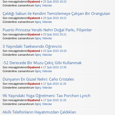
Son mesajgönderen
Siyabend
«
23 Şub 2015 19:22
Gönderilme zamanıforum
İlginç Videolar
Çaldığı Sabun ile Kendini Temizlemeye Çalışan Bir Orangutan
Son mesajgönderen
Siyabend
«
23 Şub 2015 19:21
Gönderilme zamanıforum
İlginç Videolar
Puerto Princesa Yeraltı Nehri Doğal Parkı, Filipinler
Son mesajgönderen
Siyabend
«
23 Şub 2015 19:21
Gönderilme zamanıforum
İlginç Videolar
3 Yaşındaki Taekwondo Öğrencisi
Son mesajgönderen
Siyabend
«
23 Şub 2015 19:20
Gönderilme zamanıforum
İlginç Videolar
-52 Derecede Bir Muzu Çekiç Gibi Kullanmak
Son mesajgönderen
Siyabend
«
17 Şub 2015 13:35
Gönderilme zamanıforum
İlginç Videolar
Dünyanın En Güzel Nehri: Caño Cristales
Son mesajgönderen
Siyabend
«
17 Şub 2015 11:33
Gönderilme zamanıforum
İlginç Videolar
96 Yaşındaki Yoga Öğretmeni: Tao Porchon Lynch
Son mesajgönderen
Siyabend
«
17 Şub 2015 11:33
Gönderilme zamanıforum
İlginç Videolar
Akıllı Telefonların Hayatımızdan Çaldıkları