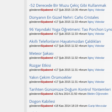
-52 Derecede Bir Muzu Çekiç Gibi Kullanmak
gönderen
Siyabend
»17 Şub 2015 13:35 »forum
İlginç Videolar
Dünyanın En Güzel Nehri: Caño Cristales
gönderen
Siyabend
»17 Şub 2015 11:33 »forum
İlginç Videolar
96 Yaşındaki Yoga Öğretmeni: Tao Porchon Lyn
gönderen
Siyabend
»17 Şub 2015 11:33 »forum
İlginç Videolar
Akıllı Telefonların Hayatımızdan Çaldıkları
gönderen
Siyabend
»17 Şub 2015 11:32 »forum
İlginç Videolar
Meteor Şakası
gönderen
Siyabend
»17 Şub 2015 11:32 »forum
İlginç Videolar
Rüzgar Etkisi
gönderen
Siyabend
»17 Şub 2015 11:31 »forum
İlginç Videolar
Yakın Çekim Örümcekler
gönderen
Siyabend
»17 Şub 2015 11:31 »forum
İlginç Videolar
Tarihten Günümüze Doğum Kontrol Yöntemleri
gönderen
Siyabend
»22 Ara 2014 21:50 »forum
Bilelim-Öğrenelim
Dogon Kabilesi
gönderen
Siyabend
»18 Kas 2014 18:19 »forum
Garip Mevzular