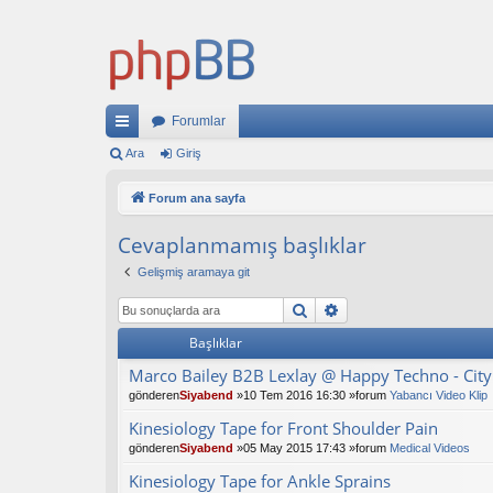
Forumlar
ızl
Ara
Giriş
ı
Forum ana sayfa
ba
Cevaplanmamış başlıklar
ğl
Gelişmiş aramaya git
an
Ara
Gelişmiş arama
tıl
Başlıklar
ar
Marco Bailey B2B Lexlay @ Happy Techno - City 
gönderen
Siyabend
»10 Tem 2016 16:30 »forum
Yabancı Video Klip
Kinesiology Tape for Front Shoulder Pain
gönderen
Siyabend
»05 May 2015 17:43 »forum
Medical Videos
Kinesiology Tape for Ankle Sprains