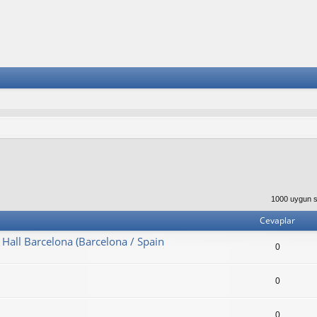
1000 uygun s
Cevaplar
Hall Barcelona (Barcelona / Spain
0
0
0