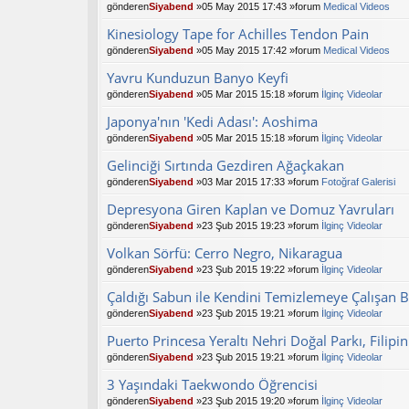
gönderen
Siyabend
»05 May 2015 17:43 »forum
Medical Videos
Kinesiology Tape for Achilles Tendon Pain
gönderen
Siyabend
»05 May 2015 17:42 »forum
Medical Videos
Yavru Kunduzun Banyo Keyfi
gönderen
Siyabend
»05 Mar 2015 15:18 »forum
İlginç Videolar
Japonya'nın 'Kedi Adası': Aoshima
gönderen
Siyabend
»05 Mar 2015 15:18 »forum
İlginç Videolar
Gelinciği Sırtında Gezdiren Ağaçkakan
gönderen
Siyabend
»03 Mar 2015 17:33 »forum
Fotoğraf Galerisi
Depresyona Giren Kaplan ve Domuz Yavruları
gönderen
Siyabend
»23 Şub 2015 19:23 »forum
İlginç Videolar
Volkan Sörfü: Cerro Negro, Nikaragua
gönderen
Siyabend
»23 Şub 2015 19:22 »forum
İlginç Videolar
Çaldığı Sabun ile Kendini Temizlemeye Çalışan 
gönderen
Siyabend
»23 Şub 2015 19:21 »forum
İlginç Videolar
Puerto Princesa Yeraltı Nehri Doğal Parkı, Filipin
gönderen
Siyabend
»23 Şub 2015 19:21 »forum
İlginç Videolar
3 Yaşındaki Taekwondo Öğrencisi
gönderen
Siyabend
»23 Şub 2015 19:20 »forum
İlginç Videolar