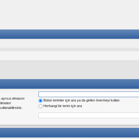
a ayrıca olmasını
Bütün terimler için ara ya da girilen önermeyi kullan
imeleri
Herhangi bir terim için ara
ullanabilirsiniz.