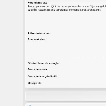
Forumlarda ara:
Arama yapmak istediğiniz forum veya forumları seçin. Eğer aşağıdaki
özelliğini kapatmazsanız altforumlar otomatik olarak aranacaktır.
Altforumlarda ara:
Aranacak alan:
Görüntülenecek sonuçlar:
Sonuçları sırala:
Sonuçlar için gün limiti:
Mesajın ilk: