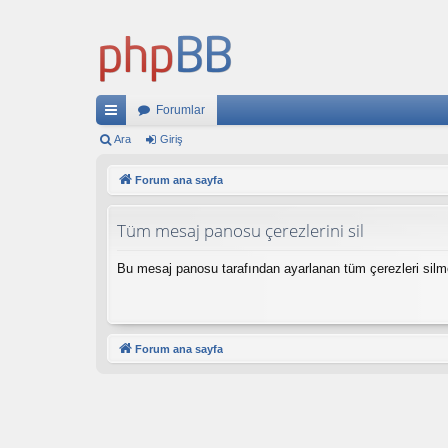
Forumlar
ızl
Ara
Giriş
ı
Forum ana sayfa
ba
Tüm mesaj panosu çerezlerini sil
ğl
an
Bu mesaj panosu tarafından ayarlanan tüm çerezleri silm
tıl
ar
Forum ana sayfa