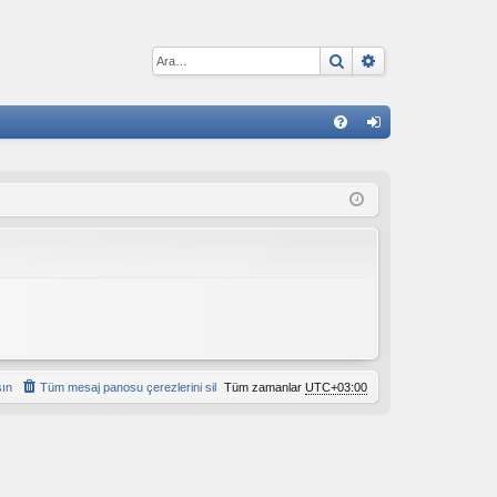
Ara
Gelişmiş arama
H
S
iri
S
ş
S
şın
Tüm mesaj panosu çerezlerini sil
Tüm zamanlar
UTC+03:00