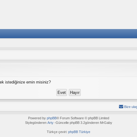
ek istediğinize emin misiniz?
Bize ula
Powered by
phpBB
® Forum Software © phpBB Limited
Stylegönderen
Arty
-Güncelle phpBB 3.2gönderen MrGaby
Türkçe çeviri:
phpBB Türkiye