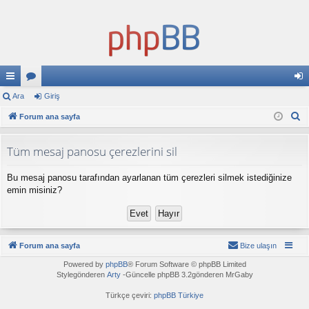
ızl
Ara
or
Giriş
iri
A
ı
Forum ana sayfa
u
ş
r
ba
ml
a
Tüm mesaj panosu çerezlerini sil
ğl
ar
Bu mesaj panosu tarafından ayarlanan tüm çerezleri silmek istediğinize
an
emin misiniz?
tıl
ar
Forum ana sayfa
Bize ulaşın
Powered by
phpBB
® Forum Software © phpBB Limited
Stylegönderen
Arty
-Güncelle phpBB 3.2gönderen MrGaby
Türkçe çeviri:
phpBB Türkiye