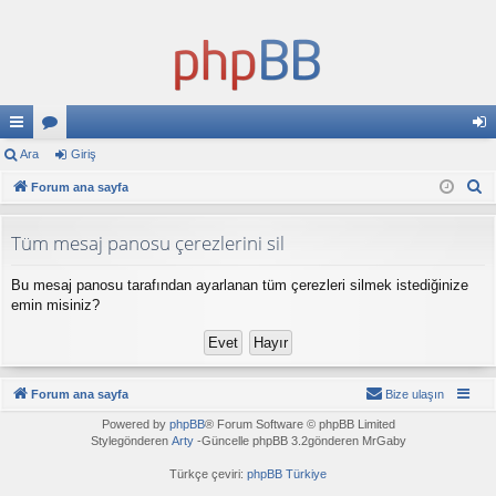
ızl
Ara
or
Giriş
iri
A
ı
Forum ana sayfa
u
ş
r
ba
ml
a
Tüm mesaj panosu çerezlerini sil
ğl
ar
Bu mesaj panosu tarafından ayarlanan tüm çerezleri silmek istediğinize
an
emin misiniz?
tıl
ar
Forum ana sayfa
Bize ulaşın
Powered by
phpBB
® Forum Software © phpBB Limited
Stylegönderen
Arty
-Güncelle phpBB 3.2gönderen MrGaby
Türkçe çeviri:
phpBB Türkiye