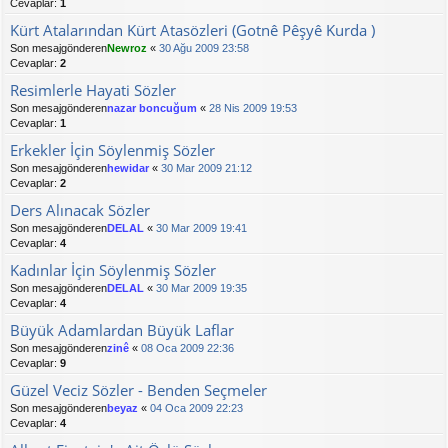
Cevaplar:
1
Kürt Atalarından Kürt Atasözleri (Gotnê Pêşyê Kurda )
Son mesajgönderen
Newroz
«
30 Ağu 2009 23:58
Cevaplar:
2
Resimlerle Hayati Sözler
Son mesajgönderen
nazar boncuğum
«
28 Nis 2009 19:53
Cevaplar:
1
Erkekler İçin Söylenmiş Sözler
Son mesajgönderen
hewidar
«
30 Mar 2009 21:12
Cevaplar:
2
Ders Alınacak Sözler
Son mesajgönderen
DELAL
«
30 Mar 2009 19:41
Cevaplar:
4
Kadınlar İçin Söylenmiş Sözler
Son mesajgönderen
DELAL
«
30 Mar 2009 19:35
Cevaplar:
4
Büyük Adamlardan Büyük Laflar
Son mesajgönderen
zinê
«
08 Oca 2009 22:36
Cevaplar:
9
Güzel Veciz Sözler - Benden Seçmeler
Son mesajgönderen
beyaz
«
04 Oca 2009 22:23
Cevaplar:
4