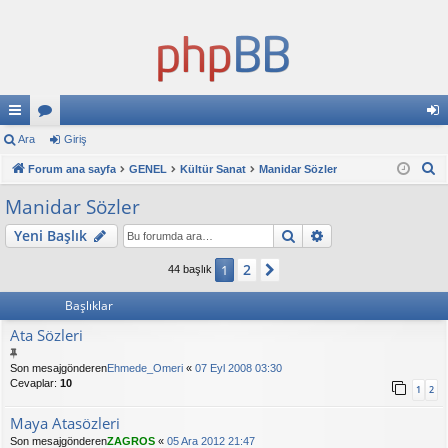
ızl
Ara
or
Giriş
iri
A
ı
Forum ana sayfa
u
GENEL
Kültür Sanat
Manidar Sözler
ş
r
ba
ml
Manidar Sözler
a
ğl
ar
Ara
Gelişmiş arama
Yeni Başlık
an
2
1
Sonraki
44 başlık
tıl
Başlıklar
ar
Ata Sözleri
Son mesajgönderen
Ehmede_Omeri
«
07 Eyl 2008 03:30
Cevaplar:
10
1
2
Maya Atasözleri
Son mesajgönderen
ZAGROS
«
05 Ara 2012 21:47