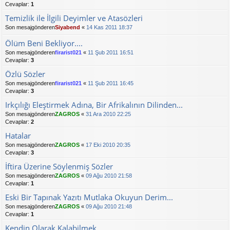
Cevaplar:
1
Temizlik ile İlgili Deyimler ve Atasözleri
Son mesajgönderen
Siyabend
«
14 Kas 2011 18:37
Ölüm Beni Bekliyor....
Son mesajgönderen
firarist021
«
11 Şub 2011 16:51
Cevaplar:
3
Özlü Sözler
Son mesajgönderen
firarist021
«
11 Şub 2011 16:45
Cevaplar:
3
Irkçılığı Eleştirmek Adına, Bir Afrikalının Dilinden...
Son mesajgönderen
ZAGROS
«
31 Ara 2010 22:25
Cevaplar:
2
Hatalar
Son mesajgönderen
ZAGROS
«
17 Eki 2010 20:35
Cevaplar:
3
İftira Üzerine Söylenmiş Sözler
Son mesajgönderen
ZAGROS
«
09 Ağu 2010 21:58
Cevaplar:
1
Eski Bir Tapınak Yazıtı Mutlaka Okuyun Derim...
Son mesajgönderen
ZAGROS
«
09 Ağu 2010 21:48
Cevaplar:
1
Kendin Olarak Kalabilmek