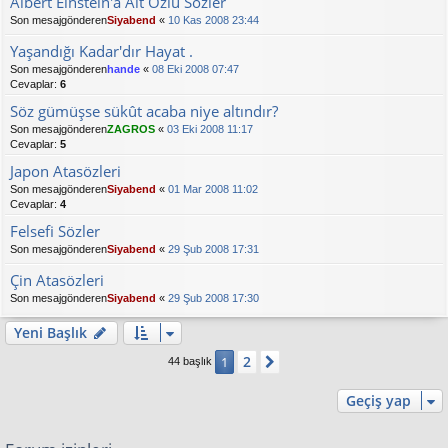
Albert Einstein'a Ait Özlü Sözler
Son mesajgönderen
Siyabend
«
10 Kas 2008 23:44
Yaşandığı Kadar'dır Hayat .
Son mesajgönderen
hande
«
08 Eki 2008 07:47
Cevaplar:
6
Söz gümüşse sükût acaba niye altındır?
Son mesajgönderen
ZAGROS
«
03 Eki 2008 11:17
Cevaplar:
5
Japon Atasözleri
Son mesajgönderen
Siyabend
«
01 Mar 2008 11:02
Cevaplar:
4
Felsefi Sözler
Son mesajgönderen
Siyabend
«
29 Şub 2008 17:31
Çin Atasözleri
Son mesajgönderen
Siyabend
«
29 Şub 2008 17:30
Yeni Başlık
2
1
Sonraki
44 başlık
Geçiş yap