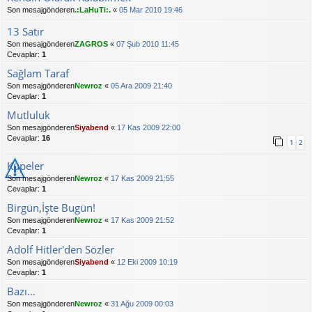
Son mesajgönderen
.:LaHuTi:.
«
05 Mar 2010 19:46
13 Satır
Son mesajgönderen
ZAGROS
«
07 Şub 2010 11:45
Cevaplar:
1
Sağlam Taraf
Son mesajgönderen
Newroz
«
05 Ara 2009 21:40
Cevaplar:
1
Mutluluk
Son mesajgönderen
Siyabend
«
17 Kas 2009 22:00
Cevaplar:
16
1
2
Küpeler
Son mesajgönderen
Newroz
«
17 Kas 2009 21:55
Cevaplar:
1
Birgün,İşte Bugün!
Son mesajgönderen
Newroz
«
17 Kas 2009 21:52
Cevaplar:
1
Adolf Hitler'den Sözler
Son mesajgönderen
Siyabend
«
12 Eki 2009 10:19
Cevaplar:
1
Bazı...
Son mesajgönderen
Newroz
«
31 Ağu 2009 00:03