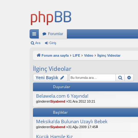
Forumlar
ızl
Ara
Giriş
ı
Forum ana sayfa
LIFE
Video
İlginç Videolar
ba
İlginç Videolar
ğl
Ara
Ge
Yeni Başlık
an
Duyurular
tıl
Belawela.com 6 Yaşında!
ar
gönderen
Siyabend
»31 Ara 2012 10:21
Başlıklar
Meksika’da Bulunan Uzaylı Bebek
gönderen
Siyabend
»31 Ağu 2009 17:45
Küçük Hamile Kız