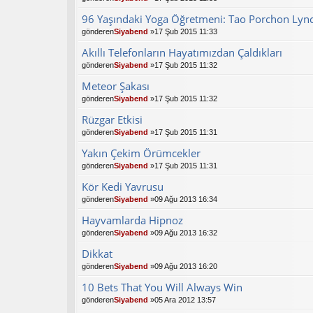
96 Yaşındaki Yoga Öğretmeni: Tao Porchon Lyn
gönderen
Siyabend
»17 Şub 2015 11:33
Akıllı Telefonların Hayatımızdan Çaldıkları
gönderen
Siyabend
»17 Şub 2015 11:32
Meteor Şakası
gönderen
Siyabend
»17 Şub 2015 11:32
Rüzgar Etkisi
gönderen
Siyabend
»17 Şub 2015 11:31
Yakın Çekim Örümcekler
gönderen
Siyabend
»17 Şub 2015 11:31
Kör Kedi Yavrusu
gönderen
Siyabend
»09 Ağu 2013 16:34
Hayvamlarda Hipnoz
gönderen
Siyabend
»09 Ağu 2013 16:32
Dikkat
gönderen
Siyabend
»09 Ağu 2013 16:20
10 Bets That You Will Always Win
gönderen
Siyabend
»05 Ara 2012 13:57