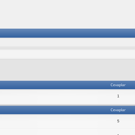
lişmiş arama
Cevaplar
1
Cevaplar
5