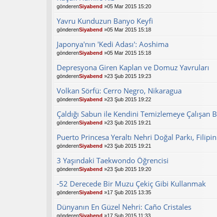
gönderen
Siyabend
»05 Mar 2015 15:20
Yavru Kunduzun Banyo Keyfi
gönderen
Siyabend
»05 Mar 2015 15:18
Japonya'nın 'Kedi Adası': Aoshima
gönderen
Siyabend
»05 Mar 2015 15:18
Depresyona Giren Kaplan ve Domuz Yavruları
gönderen
Siyabend
»23 Şub 2015 19:23
Volkan Sörfü: Cerro Negro, Nikaragua
gönderen
Siyabend
»23 Şub 2015 19:22
Çaldığı Sabun ile Kendini Temizlemeye Çalışan 
gönderen
Siyabend
»23 Şub 2015 19:21
Puerto Princesa Yeraltı Nehri Doğal Parkı, Filipin
gönderen
Siyabend
»23 Şub 2015 19:21
3 Yaşındaki Taekwondo Öğrencisi
gönderen
Siyabend
»23 Şub 2015 19:20
-52 Derecede Bir Muzu Çekiç Gibi Kullanmak
gönderen
Siyabend
»17 Şub 2015 13:35
Dünyanın En Güzel Nehri: Caño Cristales
gönderen
Siyabend
»17 Şub 2015 11:33