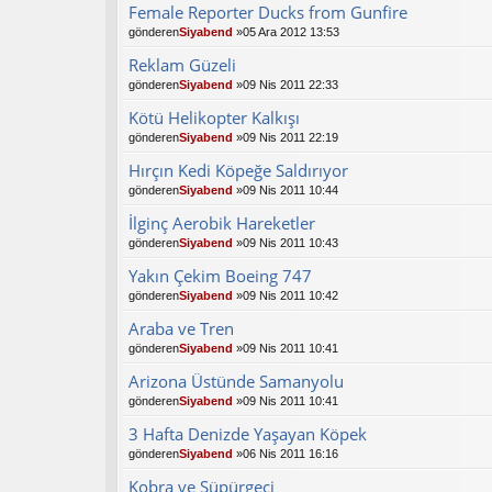
Female Reporter Ducks from Gunfire
gönderen
Siyabend
»05 Ara 2012 13:53
Reklam Güzeli
gönderen
Siyabend
»09 Nis 2011 22:33
Kötü Helikopter Kalkışı
gönderen
Siyabend
»09 Nis 2011 22:19
Hırçın Kedi Köpeğe Saldırıyor
gönderen
Siyabend
»09 Nis 2011 10:44
İlginç Aerobik Hareketler
gönderen
Siyabend
»09 Nis 2011 10:43
Yakın Çekim Boeing 747
gönderen
Siyabend
»09 Nis 2011 10:42
Araba ve Tren
gönderen
Siyabend
»09 Nis 2011 10:41
Arizona Üstünde Samanyolu
gönderen
Siyabend
»09 Nis 2011 10:41
3 Hafta Denizde Yaşayan Köpek
gönderen
Siyabend
»06 Nis 2011 16:16
Kobra ve Süpürgeci