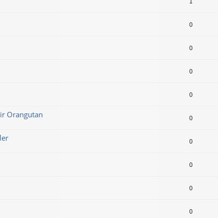
1
0
0
0
0
Bir Orangutan
0
ler
0
0
0
0