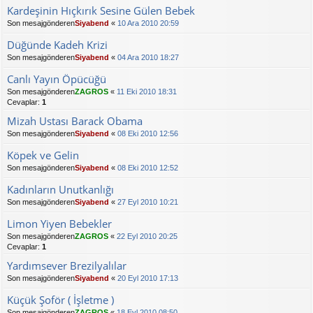
Kardeşinin Hıçkırık Sesine Gülen Bebek
Son mesajgönderen
Siyabend
«
10 Ara 2010 20:59
Düğünde Kadeh Krizi
Son mesajgönderen
Siyabend
«
04 Ara 2010 18:27
Canlı Yayın Öpücüğü
Son mesajgönderen
ZAGROS
«
11 Eki 2010 18:31
Cevaplar:
1
Mizah Ustası Barack Obama
Son mesajgönderen
Siyabend
«
08 Eki 2010 12:56
Köpek ve Gelin
Son mesajgönderen
Siyabend
«
08 Eki 2010 12:52
Kadınların Unutkanlığı
Son mesajgönderen
Siyabend
«
27 Eyl 2010 10:21
Limon Yiyen Bebekler
Son mesajgönderen
ZAGROS
«
22 Eyl 2010 20:25
Cevaplar:
1
Yardımsever Brezilyalılar
Son mesajgönderen
Siyabend
«
20 Eyl 2010 17:13
Küçük Şoför ( İşletme )
Son mesajgönderen
ZAGROS
«
18 Eyl 2010 08:50