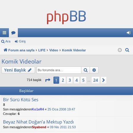
ızl
Ara
or
Giriş
iri
A
ı
Forum ana sayfa
u
LIFE
Video
Komik Videolar
ş
r
ba
ml
Komik Videolar
a
ğl
ar
Ara
Gelişmiş arama
Yeni Başlık
an
1
. sayfa (Toplam
24
sayfa)
2
3
4
5
24
1
Sonraki
714 başlık
…
tıl
Başlıklar
ar
Bir Sürü Kötü Ses
Son mesajgönderen
Ko1eR4
«
25 Oca 2008 19:47
Cevaplar:
6
Beyaz Nihat Doğan’a Mektup Yazdı
Son mesajgönderen
Siyabend
«
09 Nis 2011 21:53