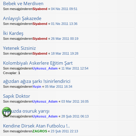
Bebek ve Merdiven
Son mesajgönderen
Siyabend
«
04 Nis 2011 09:51
Anlayışlı Şakazede
Son mesajgönderen
Siyabend
«
01 Nis 2011 13:36
İki Kardeş
Son mesajgönderen
Siyabend
«
26 Mar 2011 00:19
Yetenek Sizsiniz
Son mesajgönderen
Siyabend
«
18 Mar 2011 19:28
Kolombiyalı Askerlere Eğitim Şart
Son mesajgönderen
Uykusuz_Adam
«
11 Mar 2011 12:54
Cevaplar:
1
ağızdan ağıza şarkı !sinirlendirici
Son mesajgönderen
Yuşin
«
05 Mar 2011 16:34
Sapık Doktor
Son mesajgönderen
Uykusuz_Adam
«
03 Mar 2011 16:05
Havuzda osuruk yarışı
Son mesajgönderen
Uykusuz_Adam
«
28 Şub 2011 06:13
Kendine Dirsek Atan Futbolcu !..
Son mesajgönderen
ZAGROS
«
23 Şub 2011 22:13