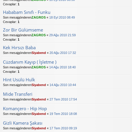
Cevaplar:
1
Hababam Sınıfı - Funku
Son mesajgönderen
ZAGROS
«
18 Eyl 2010 08:49
Cevaplar:
1
Zor Bir Gülümseme
Son mesajgönderen
ZAGROS
«
29 Ağu 2010 21:59
Cevaplar:
1
Kek Hırsızı Baba
Son mesajgönderen
Siyabend
«
20 Ağu 2010 17:32
Cüzdanım Kayıp ( İşletme )
Son mesajgönderen
ZAGROS
«
14 Ağu 2010 18:40
Cevaplar:
1
Hint Usülü Hulk
Son mesajgönderen
Siyabend
«
14 Ağu 2010 10:44
Mide Transferi
Son mesajgönderen
Siyabend
«
27 Tem 2010 17:54
Komançero - Hip Hop
Son mesajgönderen
Siyabend
«
19 Tem 2010 18:08
Gizli Kamera Şakası
Son mesajgönderen
Siyabend
«
17 Tem 2010 09:19