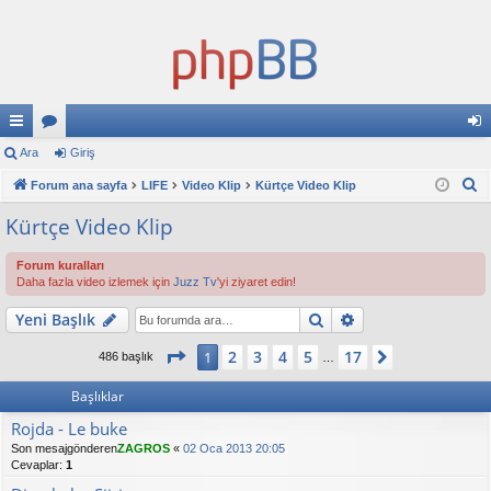
ızl
Ara
or
Giriş
iri
A
ı
Forum ana sayfa
u
LIFE
Video Klip
Kürtçe Video Klip
ş
r
ba
ml
Kürtçe Video Klip
a
ğl
ar
Forum kuralları
Daha fazla video izlemek için
Juzz Tv
'yi ziyaret edin!
an
Ara
Gelişmiş arama
Yeni Başlık
tıl
ar
1
. sayfa (Toplam
17
sayfa)
2
3
4
5
17
1
Sonraki
486 başlık
…
Başlıklar
Rojda - Le buke
Son mesajgönderen
ZAGROS
«
02 Oca 2013 20:05
Cevaplar:
1