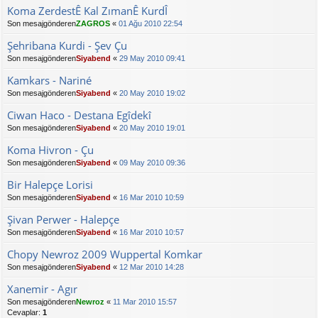
Koma ZerdestÊ Kal ZımanÊ KurdÎ
Son mesajgönderen
ZAGROS
«
01 Ağu 2010 22:54
Şehribana Kurdi - Şev Çu
Son mesajgönderen
Siyabend
«
29 May 2010 09:41
Kamkars - Nariné
Son mesajgönderen
Siyabend
«
20 May 2010 19:02
Ciwan Haco - Destana Egîdekî
Son mesajgönderen
Siyabend
«
20 May 2010 19:01
Koma Hivron - Çu
Son mesajgönderen
Siyabend
«
09 May 2010 09:36
Bir Halepçe Lorisi
Son mesajgönderen
Siyabend
«
16 Mar 2010 10:59
Şivan Perwer - Halepçe
Son mesajgönderen
Siyabend
«
16 Mar 2010 10:57
Chopy Newroz 2009 Wuppertal Komkar
Son mesajgönderen
Siyabend
«
12 Mar 2010 14:28
Xanemir - Agır
Son mesajgönderen
Newroz
«
11 Mar 2010 15:57
Cevaplar:
1