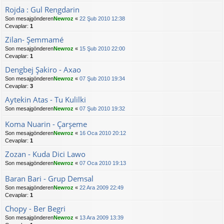
Rojda : Gul Rengdarin
Son mesajgönderen
Newroz
«
22 Şub 2010 12:38
Cevaplar:
1
Zilan- Şemmamé
Son mesajgönderen
Newroz
«
15 Şub 2010 22:00
Cevaplar:
1
Dengbej Şakiro - Axao
Son mesajgönderen
Newroz
«
07 Şub 2010 19:34
Cevaplar:
3
Aytekin Atas - Tu Kulilki
Son mesajgönderen
Newroz
«
07 Şub 2010 19:32
Koma Nuarin - Çarşeme
Son mesajgönderen
Newroz
«
16 Oca 2010 20:12
Cevaplar:
1
Zozan - Kuda Dici Lawo
Son mesajgönderen
Newroz
«
07 Oca 2010 19:13
Baran Bari - Grup Demsal
Son mesajgönderen
Newroz
«
22 Ara 2009 22:49
Cevaplar:
1
Chopy - Ber Begri
Son mesajgönderen
Newroz
«
13 Ara 2009 13:39