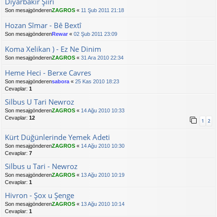
Diyarbakır Şiiri
Son mesajgönderen
ZAGROS
«
11 Şub 2011 21:18
Hozan Sîmar - Bê Bextî
Son mesajgönderen
Rewar
«
02 Şub 2011 23:09
Koma Xelikan ) - Ez Ne Dinim
Son mesajgönderen
ZAGROS
«
31 Ara 2010 22:34
Heme Heci - Berxe Cavres
Son mesajgönderen
sabora
«
25 Kas 2010 18:23
Cevaplar:
1
Silbus U Tari Newroz
Son mesajgönderen
ZAGROS
«
14 Ağu 2010 10:33
Cevaplar:
12
1
2
Kürt Düğünlerinde Yemek Adeti
Son mesajgönderen
ZAGROS
«
14 Ağu 2010 10:30
Cevaplar:
7
Silbus u Tari - Newroz
Son mesajgönderen
ZAGROS
«
13 Ağu 2010 10:19
Cevaplar:
1
Hivron - Şox u Şenge
Son mesajgönderen
ZAGROS
«
13 Ağu 2010 10:14
Cevaplar:
1