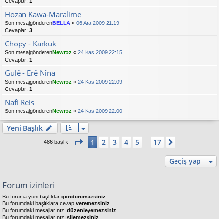
Cevaplar:
1
Hozan Kawa-Maralime
Son mesajgönderen
BELLA
«
06 Ara 2009 21:19
Cevaplar:
3
Chopy - Karkuk
Son mesajgönderen
Newroz
«
24 Kas 2009 22:15
Cevaplar:
1
Gulê - Erê Nîna
Son mesajgönderen
Newroz
«
24 Kas 2009 22:09
Cevaplar:
1
Nafi Reis
Son mesajgönderen
Newroz
«
24 Kas 2009 22:00
Yeni Başlık
1
. sayfa (Toplam
17
sayfa)
2
3
4
5
17
1
Sonraki
486 başlık
…
Geçiş yap
Forum izinleri
Bu foruma yeni başlıklar
gönderemezsiniz
Bu forumdaki başlıklara cevap
veremezsiniz
Bu forumdaki mesajlarınızı
düzenleyemezsiniz
Bu forumdaki mesajlarınızı
silemezsiniz