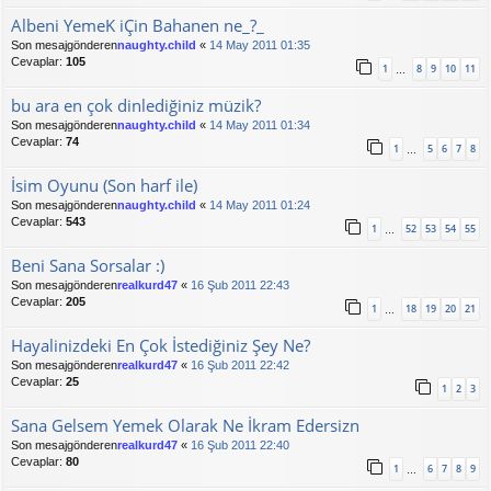
Albeni YemeK iÇin Bahanen ne_?_
Son mesajgönderen
naughty.child
«
14 May 2011 01:35
Cevaplar:
105
1
8
9
10
11
…
bu ara en çok dinlediğiniz müzik?
Son mesajgönderen
naughty.child
«
14 May 2011 01:34
Cevaplar:
74
1
5
6
7
8
…
İsim Oyunu (Son harf ile)
Son mesajgönderen
naughty.child
«
14 May 2011 01:24
Cevaplar:
543
1
52
53
54
55
…
Beni Sana Sorsalar :)
Son mesajgönderen
realkurd47
«
16 Şub 2011 22:43
Cevaplar:
205
1
18
19
20
21
…
Hayalinizdeki En Çok İstediğiniz Şey Ne?
Son mesajgönderen
realkurd47
«
16 Şub 2011 22:42
Cevaplar:
25
1
2
3
Sana Gelsem Yemek Olarak Ne İkram Edersizn
Son mesajgönderen
realkurd47
«
16 Şub 2011 22:40
Cevaplar:
80
1
6
7
8
9
…