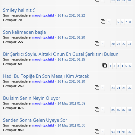
…
Smiley haliniz :)
Son mesajgönderen
naughty.child
«
16 Haz 2011 01:22
Cevaplar:
70
1
5
6
7
8
…
Son kelimeden başla
Son mesajgönderen
naughty.child
«
16 Haz 2011 01:20
Cevaplar:
227
1
20
21
22
23
…
Bir Şarkıcı Söyle, Alttaki Onun En Güzel Şarkısını Bulsun
Son mesajgönderen
naughty.child
«
16 Haz 2011 01:15
Cevaplar:
59
1
2
3
4
5
6
Hadi Bu Topiğe En Son Mesajı Kim Atacak
Son mesajgönderen
naughty.child
«
16 Haz 2011 01:10
Cevaplar:
250
1
23
24
25
26
…
Bu İsim Senin Neyin Oluyor
Son mesajgönderen
naughty.child
«
14 May 2011 01:39
Cevaplar:
875
1
85
86
87
88
…
Senden Sonra Gelen Üyeye Sor
Son mesajgönderen
naughty.child
«
14 May 2011 01:38
Cevaplar:
959
1
93
94
95
96
…