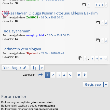
Cevaplar:
68
1
4
5
6
7
…
Herkes Hayran Olduğu Kişinin Fotosunu Eklesin Bakalım
Son mesajgönderen
ZAGROS
«
02 Oca 2011 20:42
Cevaplar:
10
1
2
Hiç Dayanamam
Son mesajgönderen
naughty.child
«
02 Oca 2011 00:33
Cevaplar:
14
1
2
Serfinaz'ın yeni sloganı
Son mesajgönderen
Siyabend
«
24 Tem 2010 09:42
Cevaplar:
111
1
9
10
11
12
…
Yeni Başlık
1
. sayfa (Toplam
8
sayfa)
2
3
4
5
8
1
Sonraki
229 başlık
…
Geçiş yap
Forum izinleri
Bu foruma yeni başlıklar
gönderemezsiniz
Bu forumdaki başlıklara cevap
veremezsiniz
Bu forumdaki mesajlarınızı
düzenleyemezsiniz