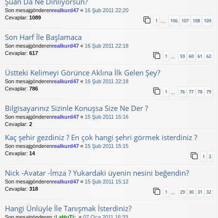
Şuan Da Ne Dinliyorsun?
Son mesajgönderen
realkurd47
«
16 Şub 2011 22:20
Cevaplar:
1089
1
106
107
108
109
…
Son Harf İle Başlamaca
Son mesajgönderen
realkurd47
«
16 Şub 2011 22:18
Cevaplar:
617
1
59
60
61
62
…
Üstteki Kelimeyi Görünce Aklına İlk Gelen Şey?
Son mesajgönderen
realkurd47
«
16 Şub 2011 22:18
Cevaplar:
786
1
76
77
78
79
…
Bilgisayarınız Sizinle Konuşsa Size Ne Der ?
Son mesajgönderen
realkurd47
«
15 Şub 2011 15:16
Cevaplar:
2
Kaç şehir gezdiniz ? En çok hangi şehri görmek isterdiniz ?
Son mesajgönderen
realkurd47
«
15 Şub 2011 15:15
Cevaplar:
14
1
2
Nick -Avatar -İmza ? Yukardaki üyenin nesini beğendin?
Son mesajgönderen
realkurd47
«
15 Şub 2011 15:12
Cevaplar:
318
1
29
30
31
32
…
Hangi Ünlüyle İle Tanışmak İsterdiniz?
Son mesajgönderen
.:LaHuTi:.
«
07 Oca 2011 16:33