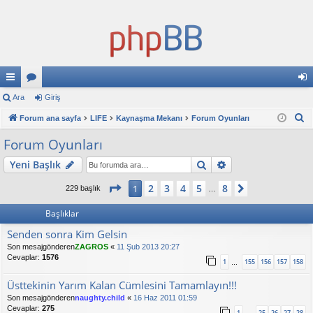
ızl
Ara
or
Giriş
iri
A
ı
Forum ana sayfa
u
LIFE
Kaynaşma Mekanı
Forum Oyunları
ş
r
ba
ml
Forum Oyunları
a
ğl
ar
Ara
Gelişmiş arama
Yeni Başlık
an
1
. sayfa (Toplam
8
sayfa)
2
3
4
5
8
1
Sonraki
229 başlık
…
tıl
Başlıklar
ar
Senden sonra Kim Gelsin
Son mesajgönderen
ZAGROS
«
11 Şub 2013 20:27
Cevaplar:
1576
1
155
156
157
158
…
Üsttekinin Yarım Kalan Cümlesini Tamamlayın!!!
Son mesajgönderen
naughty.child
«
16 Haz 2011 01:59
Cevaplar:
275
1
25
26
27
28