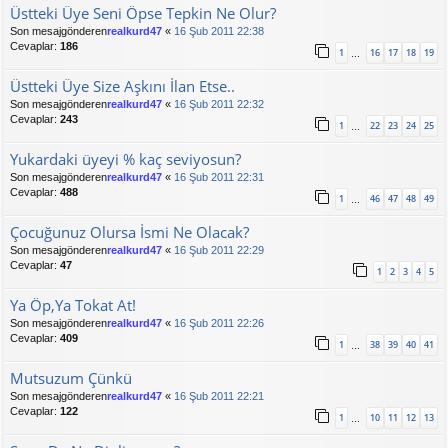
Üstteki Üye Seni Öpse Tepkin Ne Olur?
Son mesajgönderen
realkurd47
«
16 Şub 2011 22:38
Cevaplar:
186
1
16
17
18
19
…
Üstteki Üye Size Aşkını İlan Etse..
Son mesajgönderen
realkurd47
«
16 Şub 2011 22:32
Cevaplar:
243
1
22
23
24
25
…
Yukardaki üyeyi % kaç seviyosun?
Son mesajgönderen
realkurd47
«
16 Şub 2011 22:31
Cevaplar:
488
1
46
47
48
49
…
Çocuğunuz Olursa İsmi Ne Olacak?
Son mesajgönderen
realkurd47
«
16 Şub 2011 22:29
Cevaplar:
47
1
2
3
4
5
Ya Öp,Ya Tokat At!
Son mesajgönderen
realkurd47
«
16 Şub 2011 22:26
Cevaplar:
409
1
38
39
40
41
…
Mutsuzum Çünkü
Son mesajgönderen
realkurd47
«
16 Şub 2011 22:21
Cevaplar:
122
1
10
11
12
13
…