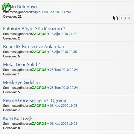
Ateşin Bulunuşu
Son mesajgönderen
Yuşin
«
09 Kas 2010 17:41
Cevaplar:
22
1
2
3
Kalbinizi Böyle Gördünüzmü ?
Son mesajgönderen
ZAGROS
«
15 Ağu 2010 17:27
Cevaplar:
2
Bebeklik İsimleri ve Anlamları
Son mesajgönderen
ZAGROS
«
18 Ağu 2010 20:35
Cevaplar:
5
Metal Gear Solid 4
Son mesajgönderen
ZAGROS
«
25 Tem 2010 22:24
Cevaplar:
1
Mekke'ye Gidelim
Son mesajgönderen
ZAGROS
«
25 Tem 2010 22:24
Cevaplar:
5
Resme Göre Kişiliğinizi Öğrenin
Son mesajgönderen
ZAGROS
«
08 Kas 2009 19:05
Cevaplar:
7
Kuru Kuru Aşk
Son mesajgönderen
ZAGROS
«
08 Kas 2009 19:03
Cevaplar:
8