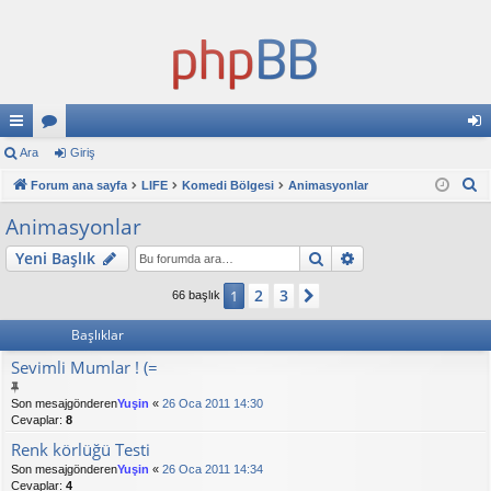
ızl
Ara
or
Giriş
iri
A
ı
Forum ana sayfa
u
LIFE
Komedi Bölgesi
Animasyonlar
ş
r
ba
ml
Animasyonlar
a
ğl
ar
Ara
Gelişmiş arama
Yeni Başlık
an
2
3
1
Sonraki
66 başlık
tıl
Başlıklar
ar
Sevimli Mumlar ! (=
Son mesajgönderen
Yuşin
«
26 Oca 2011 14:30
Cevaplar:
8
Renk körlüğü Testi
Son mesajgönderen
Yuşin
«
26 Oca 2011 14:34
Cevaplar:
4