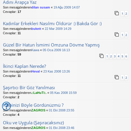
Adını Arapça Yaz
Son mesajgönderen
dilan susam
«
19 Ağu 2009 14:07
Cevaplar:
17
1
2
Kadınlar Erkekleri Nasılmı Öldürür :) Bakda Gör :)
Son mesajgönderen
bukett
«
22 Mar 2009 14:29
Cevaplar:
11
1
2
Güzel Bir Hatun İsmimi Omzuna Dövme Yapmış
Son mesajgönderen
Kawa
«
05 Oca 2009 16:13
Cevaplar:
59
1
2
3
4
5
6
İkinci Kaplan Nerede?
Son mesajgönderen
Heval
«
23 Kas 2008 13:26
Cevaplar:
11
1
2
Şaşırtıcı Bir Göz Yanılması
Son mesajgönderen
.:LaHuTi:.
«
05 Kas 2008 15:59
Cevaplar:
2
Kalbinizi Böyle Gördünüzmü ?
Son mesajgönderen
ZAGROS
«
01 Eki 2008 23:55
Cevaplar:
4
Oku ve Uygula (Şaşıracaksınız)
Son mesajgönderen
ZAGROS
«
01 Eki 2008 23:46