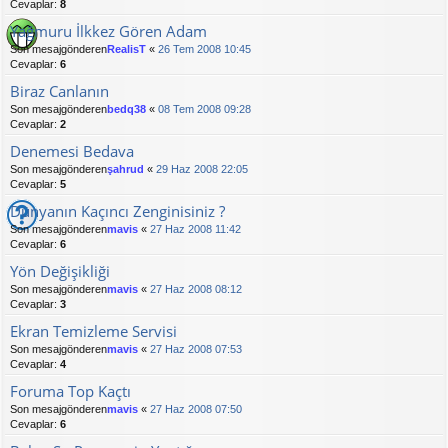
Cevaplar:
8
Yağmuru İlkkez Gören Adam
Son mesajgönderen
RealisT
«
26 Tem 2008 10:45
Cevaplar:
6
Biraz Canlanın
Son mesajgönderen
bedq38
«
08 Tem 2008 09:28
Cevaplar:
2
Denemesi Bedava
Son mesajgönderen
şahrud
«
29 Haz 2008 22:05
Cevaplar:
5
Dünyanın Kaçıncı Zenginisiniz ?
Son mesajgönderen
mavis
«
27 Haz 2008 11:42
Cevaplar:
6
Yön Değişikliği
Son mesajgönderen
mavis
«
27 Haz 2008 08:12
Cevaplar:
3
Ekran Temizleme Servisi
Son mesajgönderen
mavis
«
27 Haz 2008 07:53
Cevaplar:
4
Foruma Top Kaçtı
Son mesajgönderen
mavis
«
27 Haz 2008 07:50
Cevaplar:
6