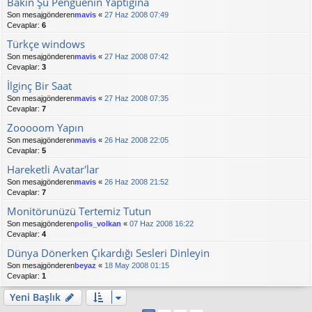
Bakın Şu Penguenin Yaptığına
Son mesajgönderen
mavis
«
27 Haz 2008 07:49
Cevaplar:
6
Türkçe windows
Son mesajgönderen
mavis
«
27 Haz 2008 07:42
Cevaplar:
3
İlginç Bir Saat
Son mesajgönderen
mavis
«
27 Haz 2008 07:35
Cevaplar:
7
Zooooom Yapın
Son mesajgönderen
mavis
«
26 Haz 2008 22:05
Cevaplar:
5
Hareketli Avatar'lar
Son mesajgönderen
mavis
«
26 Haz 2008 21:52
Cevaplar:
7
Monitörunüzü Tertemiz Tutun
Son mesajgönderen
polis_volkan
«
07 Haz 2008 16:22
Cevaplar:
4
Dünya Dönerken Çıkardığı Sesleri Dinleyin
Son mesajgönderen
beyaz
«
18 May 2008 01:15
Cevaplar:
1
Yeni Başlık