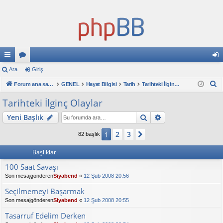
ızl
Ara
or
Giriş
iri
A
ı
Forum ana sayfa
u
GENEL
Hayat Bilgisi
Tarih
Tarihteki İlginç Olaylar
ş
r
ba
ml
Tarihteki İlginç Olaylar
a
ğl
ar
Ara
Gelişmiş arama
Yeni Başlık
an
2
3
1
Sonraki
82 başlık
tıl
Başlıklar
ar
100 Saat Savaşı
Son mesajgönderen
Siyabend
«
12 Şub 2008 20:56
Seçilmemeyi Başarmak
Son mesajgönderen
Siyabend
«
12 Şub 2008 20:55
Tasarruf Edelim Derken