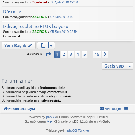
Son mesajgönderen
Siyabend
«
08 Şub 2010 22:50
Düşünce
Son mesajgönderen
ZAGROS
«
07 Şub 2010 19:17
İzdivaç rezaletine RTÜK balyozu
Son mesajgönderen
ZAGROS
«
05 Şub 2010 22:54
Cevaplar:
4
Yeni Başlık
1
. sayfa (Toplam
15
sayfa)
2
3
4
5
15
1
Sonraki
438 başlık
…
Geçiş yap
Forum izinleri
Bu foruma yeni başlıklar
gönderemezsiniz
Bu forumdaki başlıklara cevap
veremezsiniz
Bu forumdaki mesajlarınızı
düzenleyemezsiniz
Bu forumdaki mesajlarınızı
silemezsiniz
Forum ana sayfa
Bize ulaşın
Powered by
phpBB
® Forum Software © phpBB Limited
Stylegönderen
Arty
-Güncelle phpBB 3.2gönderen MrGaby
Türkçe çeviri:
phpBB Türkiye