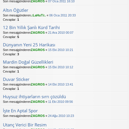
Son mesajgönderen
ZAGROS
«
07 Oca 2011 16:10
Altın Öğütler
Son mesajgönderen
.:LaHuTi:.
«
06 Oca 2011 20:33
Cevaplar:
1
12 Bin Yıllık Şanlı Kürd Tarihi
Son mesajgönderen
ZAGROS
«
21 Ara 2010 00:07
Cevaplar:
5
Dünyanın Yeni 25 Harikası
Son mesajgönderen
ZAGROS
«
15 Eki 2010 10:21
Cevaplar:
3
Mardin Doğal Güzellikleri
Son mesajgönderen
ZAGROS
«
15 Eki 2010 10:12
Cevaplar:
1
Duvar Sticker
Son mesajgönderen
ZAGROS
«
14 Eki 2010 13:41
Cevaplar:
1
Huysuz ihtiyarların sırrı çözüldü
Son mesajgönderen
ZAGROS
«
11 Eki 2010 09:56
İşte En Aptal Spor
Son mesajgönderen
ZAGROS
«
24 Ağu 2010 10:23
Utanç Verici Bir Resim