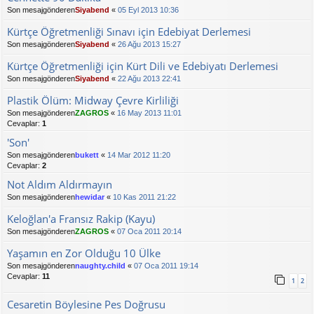
Son mesajgönderen
Siyabend
«
05 Eyl 2013 10:36
Kürtçe Öğretmenliği Sınavı için Edebiyat Derlemesi
Son mesajgönderen
Siyabend
«
26 Ağu 2013 15:27
Kürtçe Öğretmenliği için Kürt Dili ve Edebiyatı Derlemesi
Son mesajgönderen
Siyabend
«
22 Ağu 2013 22:41
Plastik Ölüm: Midway Çevre Kirliliği
Son mesajgönderen
ZAGROS
«
16 May 2013 11:01
Cevaplar:
1
'Son'
Son mesajgönderen
bukett
«
14 Mar 2012 11:20
Cevaplar:
2
Not Aldım Aldırmayın
Son mesajgönderen
hewidar
«
10 Kas 2011 21:22
Keloğlan'a Fransız Rakip (Kayu)
Son mesajgönderen
ZAGROS
«
07 Oca 2011 20:14
Yaşamın en Zor Olduğu 10 Ülke
Son mesajgönderen
naughty.child
«
07 Oca 2011 19:14
Cevaplar:
11
1
2
Cesaretin Böylesine Pes Doğrusu