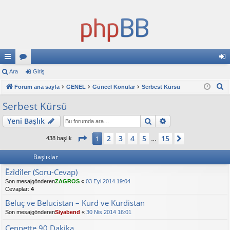
ızl
Ara
or
Giriş
iri
A
ı
Forum ana sayfa
u
GENEL
Güncel Konular
Serbest Kürsü
ş
r
ba
ml
Serbest Kürsü
a
ğl
ar
Ara
Gelişmiş arama
Yeni Başlık
an
1
. sayfa (Toplam
15
sayfa)
2
3
4
5
15
1
Sonraki
438 başlık
…
tıl
Başlıklar
ar
Êzîdîler (Soru-Cevap)
Son mesajgönderen
ZAGROS
«
03 Eyl 2014 19:04
Cevaplar:
4
Beluç ve Belucistan – Kurd ve Kurdistan
Son mesajgönderen
Siyabend
«
30 Nis 2014 16:01
Cennette 90 Dakika