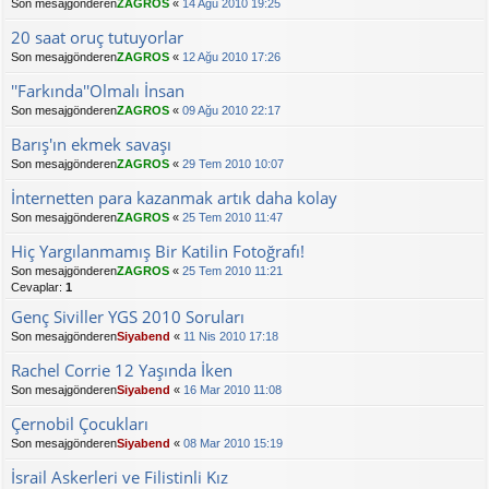
Son mesajgönderen
ZAGROS
«
14 Ağu 2010 19:25
20 saat oruç tutuyorlar
Son mesajgönderen
ZAGROS
«
12 Ağu 2010 17:26
''Farkında''Olmalı İnsan
Son mesajgönderen
ZAGROS
«
09 Ağu 2010 22:17
Barış'ın ekmek savaşı
Son mesajgönderen
ZAGROS
«
29 Tem 2010 10:07
İnternetten para kazanmak artık daha kolay
Son mesajgönderen
ZAGROS
«
25 Tem 2010 11:47
Hiç Yargılanmamış Bir Katilin Fotoğrafı!
Son mesajgönderen
ZAGROS
«
25 Tem 2010 11:21
Cevaplar:
1
Genç Siviller YGS 2010 Soruları
Son mesajgönderen
Siyabend
«
11 Nis 2010 17:18
Rachel Corrie 12 Yaşında İken
Son mesajgönderen
Siyabend
«
16 Mar 2010 11:08
Çernobil Çocukları
Son mesajgönderen
Siyabend
«
08 Mar 2010 15:19
İsrail Askerleri ve Filistinli Kız