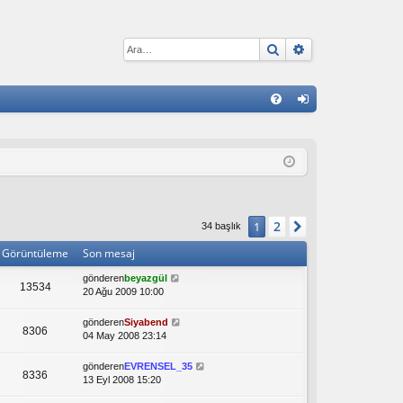
Ara
Gelişmiş arama
H
S
iri
S
ş
S
2
1
Sonraki
34 başlık
Görüntüleme
Son mesaj
gönderen
beyazgül
13534
20 Ağu 2009 10:00
gönderen
Siyabend
8306
04 May 2008 23:14
gönderen
EVRENSEL_35
8336
13 Eyl 2008 15:20