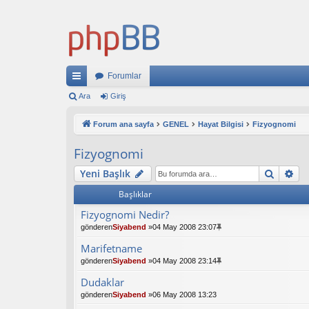
Forumlar
ızl
Ara
Giriş
ı
Forum ana sayfa
GENEL
Hayat Bilgisi
Fizyognomi
ba
Fizyognomi
ğl
Ara
Ge
Yeni Başlık
an
Başlıklar
tıl
Fizyognomi Nedir?
ar
gönderen
Siyabend
»04 May 2008 23:07
Marifetname
gönderen
Siyabend
»04 May 2008 23:14
Dudaklar
gönderen
Siyabend
»06 May 2008 13:23