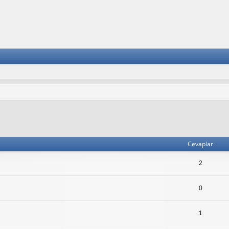
lişmiş arama
Cevaplar
2
0
1