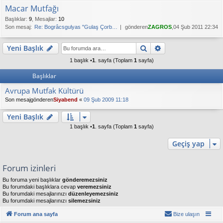
Macar Mutfağı
Başlıklar
:
9
,
Mesajlar
:
10
Son mesaj:
Re: Bogrâcsgulyas "Gulaş Çorb…
gönderen
ZAGROS
,04 Şub 2011 22:34
Ara
Gelişmiş arama
Yeni Başlık
1 başlık •
1
. sayfa (Toplam
1
sayfa)
Başlıklar
Avrupa Mutfak Kültürü
Son mesajgönderen
Siyabend
«
09 Şub 2009 11:18
Yeni Başlık
1 başlık •
1
. sayfa (Toplam
1
sayfa)
Geçiş yap
Forum izinleri
Bu foruma yeni başlıklar
gönderemezsiniz
Bu forumdaki başlıklara cevap
veremezsiniz
Bu forumdaki mesajlarınızı
düzenleyemezsiniz
Bu forumdaki mesajlarınızı
silemezsiniz
Forum ana sayfa
Bize ulaşın