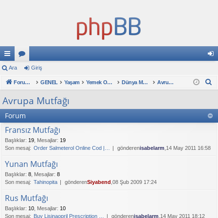
ızl
Ara
or
Giriş
iri
A
ı
Forum ana sayfa
u
GENEL
Yaşam
Yemek Odası
Dünya Mutfakları
Avrupa Mutfağı
ş
r
ba
ml
Avrupa Mutfağı
a
ğl
ar
Forum
an
Fransız Mutfağı
Başlıklar
:
19
,
Mesajlar
:
19
tıl
Son mesaj:
Order Salmeterol Online Cod |…
gönderen
isabelarm
,14 May 2011 16:58
ar
Yunan Mutfağı
Başlıklar
:
8
,
Mesajlar
:
8
Son mesaj:
Tahinopita
gönderen
Siyabend
,08 Şub 2009 17:24
Rus Mutfağı
Başlıklar
:
10
,
Mesajlar
:
10
Son mesaj:
Buy Lisinaopril Prescription …
gönderen
isabelarm
,14 May 2011 18:12