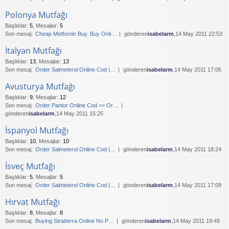
Polonya Mutfağı
Başlıklar
:
5
,
Mesajlar
:
5
Son mesaj:
Cheap Metfornin Buy. Buy Onli…
gönderen
isabelarm
,14 May 2011 22:53
İtalyan Mutfağı
Başlıklar
:
13
,
Mesajlar
:
13
Son mesaj:
Order Salmeterol Online Cod |…
gönderen
isabelarm
,14 May 2011 17:06
Avusturya Mutfağı
Başlıklar
:
9
,
Mesajlar
:
12
Son mesaj:
Order Pantor Online Cod >> Or…
gönderen
isabelarm
,14 May 2011 15:25
İspanyol Mutfağı
Başlıklar
:
10
,
Mesajlar
:
10
Son mesaj:
Order Salmeterol Online Cod |…
gönderen
isabelarm
,14 May 2011 18:24
İsveç Mutfağı
Başlıklar
:
5
,
Mesajlar
:
5
Son mesaj:
Order Salmeterol Online Cod |…
gönderen
isabelarm
,14 May 2011 17:09
Hırvat Mutfağı
Başlıklar
:
8
,
Mesajlar
:
8
Son mesaj:
Buying Stratterra Online No P…
gönderen
isabelarm
,14 May 2011 19:49