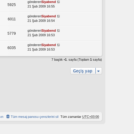
gönderen
Siyabend
5925
21 Şub 2009 16:55
gönderen
Siyabend
6011
21 Şub 2009 16:54
gönderen
Siyabend
5779
21 Şub 2009 16:53
gönderen
Siyabend
6035
21 Şub 2009 16:53
7 başlık •
1
. sayfa (Toplam
1
sayfa)
Geçiş yap
şın
Tüm mesaj panosu çerezlerini sil
Tüm zamanlar
UTC+03:00