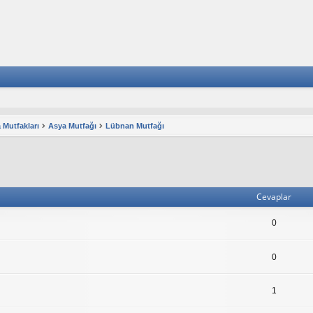
 Mutfakları
Asya Mutfağı
Lübnan Mutfağı
lişmiş arama
Cevaplar
0
0
1