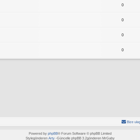
0
0
0
0
Bize ula
Powered by
phpBB
® Forum Software © phpBB Limited
Stylegönderen
Arty
-Güncelle phpBB 3.2gönderen MrGaby