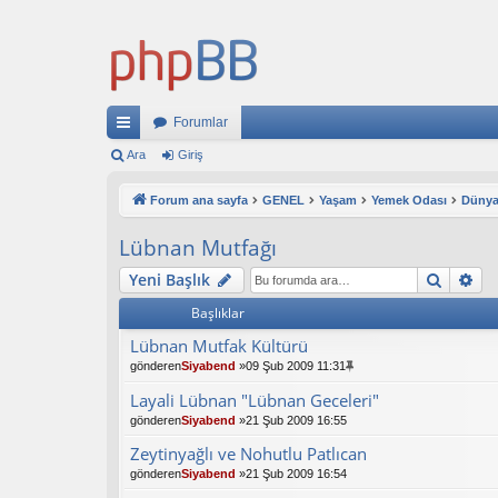
Forumlar
ızl
Ara
Giriş
ı
Forum ana sayfa
GENEL
Yaşam
Yemek Odası
Dünya
ba
Lübnan Mutfağı
ğl
Ara
Ge
Yeni Başlık
an
Başlıklar
tıl
Lübnan Mutfak Kültürü
ar
gönderen
Siyabend
»09 Şub 2009 11:31
Layali Lübnan "Lübnan Geceleri"
gönderen
Siyabend
»21 Şub 2009 16:55
Zeytinyağlı ve Nohutlu Patlıcan
gönderen
Siyabend
»21 Şub 2009 16:54