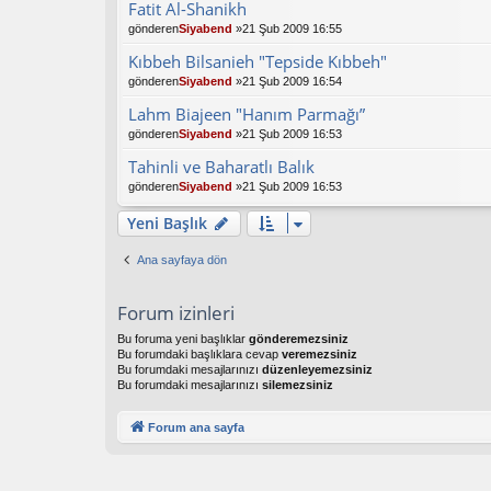
Fatit Al-Shanikh
gönderen
Siyabend
»21 Şub 2009 16:55
Kıbbeh Bilsanieh "Tepside Kıbbeh"
gönderen
Siyabend
»21 Şub 2009 16:54
Lahm Biajeen "Hanım Parmağı”
gönderen
Siyabend
»21 Şub 2009 16:53
Tahinli ve Baharatlı Balık
gönderen
Siyabend
»21 Şub 2009 16:53
Yeni Başlık
Ana sayfaya dön
Forum izinleri
Bu foruma yeni başlıklar
gönderemezsiniz
Bu forumdaki başlıklara cevap
veremezsiniz
Bu forumdaki mesajlarınızı
düzenleyemezsiniz
Bu forumdaki mesajlarınızı
silemezsiniz
Forum ana sayfa