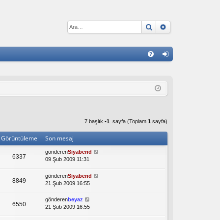
Ara
Gelişmiş arama
H
S
iri
S
ş
S
7 başlık •
1
. sayfa (Toplam
1
sayfa)
Görüntüleme
Son mesaj
gönderen
Siyabend
6337
09 Şub 2009 11:31
gönderen
Siyabend
8849
21 Şub 2009 16:55
gönderen
beyaz
6550
21 Şub 2009 16:55