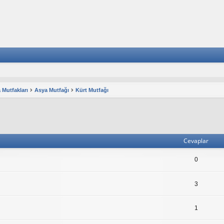
 Mutfakları
Asya Mutfağı
Kürt Mutfağı
lişmiş arama
Cevaplar
0
3
1