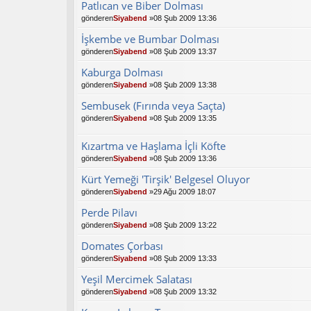
Patlıcan ve Biber Dolması
gönderen
Siyabend
»08 Şub 2009 13:36
İşkembe ve Bumbar Dolması
gönderen
Siyabend
»08 Şub 2009 13:37
Kaburga Dolması
gönderen
Siyabend
»08 Şub 2009 13:38
Sembusek (Fırında veya Saçta)
gönderen
Siyabend
»08 Şub 2009 13:35
Kızartma ve Haşlama İçli Köfte
gönderen
Siyabend
»08 Şub 2009 13:36
Kürt Yemeği 'Tirşik' Belgesel Oluyor
gönderen
Siyabend
»29 Ağu 2009 18:07
Perde Pilavı
gönderen
Siyabend
»08 Şub 2009 13:22
Domates Çorbası
gönderen
Siyabend
»08 Şub 2009 13:33
Yeşil Mercimek Salatası
gönderen
Siyabend
»08 Şub 2009 13:32