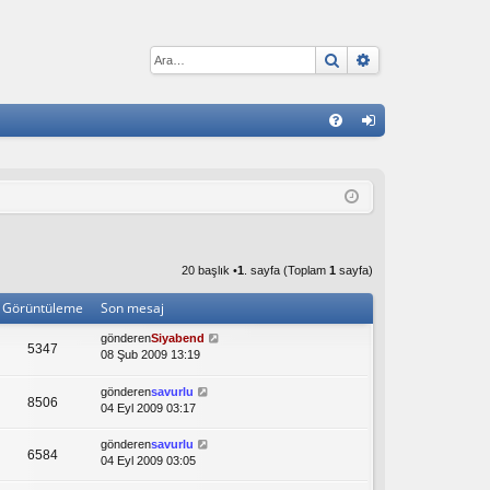
Ara
Gelişmiş arama
H
S
iri
S
ş
S
20 başlık •
1
. sayfa (Toplam
1
sayfa)
Görüntüleme
Son mesaj
gönderen
Siyabend
5347
08 Şub 2009 13:19
gönderen
savurlu
8506
04 Eyl 2009 03:17
gönderen
savurlu
6584
04 Eyl 2009 03:05