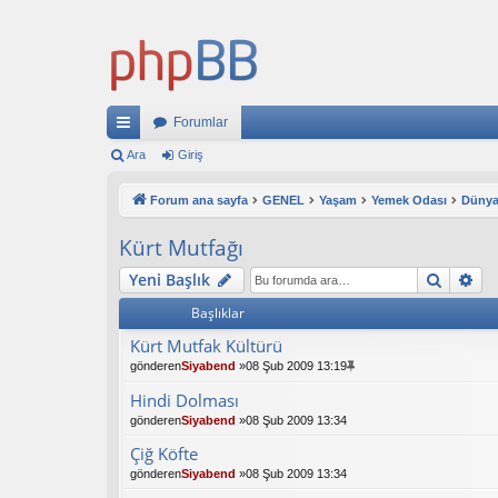
Forumlar
ızl
Ara
Giriş
ı
Forum ana sayfa
GENEL
Yaşam
Yemek Odası
Dünya
ba
Kürt Mutfağı
ğl
Ara
Ge
Yeni Başlık
an
Başlıklar
tıl
Kürt Mutfak Kültürü
ar
gönderen
Siyabend
»08 Şub 2009 13:19
Hindi Dolması
gönderen
Siyabend
»08 Şub 2009 13:34
Çiğ Köfte
gönderen
Siyabend
»08 Şub 2009 13:34