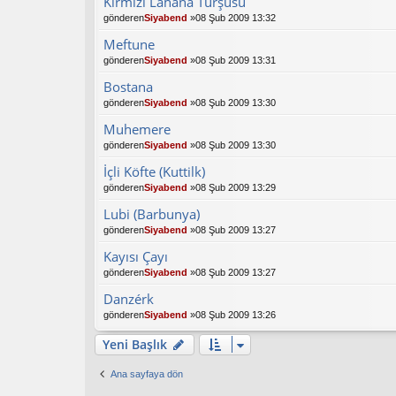
Kırmızı Lahana Turşusu
gönderen
Siyabend
»08 Şub 2009 13:32
Meftune
gönderen
Siyabend
»08 Şub 2009 13:31
Bostana
gönderen
Siyabend
»08 Şub 2009 13:30
Muhemere
gönderen
Siyabend
»08 Şub 2009 13:30
İçli Köfte (Kuttilk)
gönderen
Siyabend
»08 Şub 2009 13:29
Lubi (Barbunya)
gönderen
Siyabend
»08 Şub 2009 13:27
Kayısı Çayı
gönderen
Siyabend
»08 Şub 2009 13:27
Danzérk
gönderen
Siyabend
»08 Şub 2009 13:26
Yeni Başlık
Ana sayfaya dön