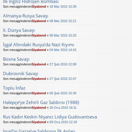
İlk İngiliz Hidrojen Bombası
Son mesajgönderen
Siyabend
«
18 Mar 2010 15:39
Almanya-Rusya Savaşı
Son mesajgönderen
Siyabend
«
08 Mar 2010 15:21
II. Dünya Savaşı
Son mesajgönderen
Siyabend
«
08 Mar 2010 15:20
İşgal Altındaki Rusya’da Nazi Kıyımı
Son mesajgönderen
Siyabend
«
04 Mar 2010 14:42
Bosna Savaşı
Son mesajgönderen
Siyabend
«
27 Şub 2010 22:08
Dubrovnik Savaşı
Son mesajgönderen
Siyabend
«
27 Şub 2010 22:07
Toplu İnfaz
Son mesajgönderen
Siyabend
«
06 Şub 2010 15:30
Halepçe’ye Zehirli Gaz Saldırısı (1988)
Son mesajgönderen
Siyabend
«
26 Oca 2010 18:11
Rus Kadın Keskin Nişancı Lidiya Gudovantseva
Son mesajgönderen
Siyabend
«
09 Oca 2010 12:18
İsrail’in Gazze’ye Saldırısın İlk Anları