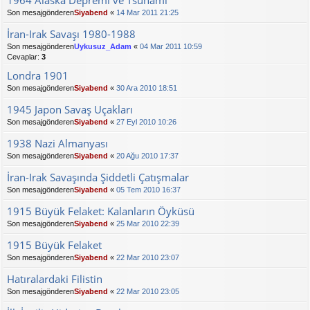
1964 Alaska Depremi ve Tsunami
Son mesajgönderen
Siyabend
«
14 Mar 2011 21:25
İran-Irak Savaşı 1980-1988
Son mesajgönderen
Uykusuz_Adam
«
04 Mar 2011 10:59
Cevaplar:
3
Londra 1901
Son mesajgönderen
Siyabend
«
30 Ara 2010 18:51
1945 Japon Savaş Uçakları
Son mesajgönderen
Siyabend
«
27 Eyl 2010 10:26
1938 Nazi Almanyası
Son mesajgönderen
Siyabend
«
20 Ağu 2010 17:37
İran-Irak Savaşında Şiddetli Çatışmalar
Son mesajgönderen
Siyabend
«
05 Tem 2010 16:37
1915 Büyük Felaket: Kalanların Öyküsü
Son mesajgönderen
Siyabend
«
25 Mar 2010 22:39
1915 Büyük Felaket
Son mesajgönderen
Siyabend
«
22 Mar 2010 23:07
Hatıralardaki Filistin
Son mesajgönderen
Siyabend
«
22 Mar 2010 23:05