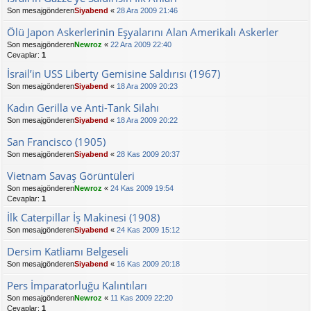
Son mesajgönderen
Siyabend
«
28 Ara 2009 21:46
Ölü Japon Askerlerinin Eşyalarını Alan Amerikalı Askerler
Son mesajgönderen
Newroz
«
22 Ara 2009 22:40
Cevaplar:
1
İsrail’in USS Liberty Gemisine Saldırısı (1967)
Son mesajgönderen
Siyabend
«
18 Ara 2009 20:23
Kadın Gerilla ve Anti-Tank Silahı
Son mesajgönderen
Siyabend
«
18 Ara 2009 20:22
San Francisco (1905)
Son mesajgönderen
Siyabend
«
28 Kas 2009 20:37
Vietnam Savaş Görüntüleri
Son mesajgönderen
Newroz
«
24 Kas 2009 19:54
Cevaplar:
1
İlk Caterpillar İş Makinesi (1908)
Son mesajgönderen
Siyabend
«
24 Kas 2009 15:12
Dersim Katliamı Belgeseli
Son mesajgönderen
Siyabend
«
16 Kas 2009 20:18
Pers İmparatorluğu Kalıntıları
Son mesajgönderen
Newroz
«
11 Kas 2009 22:20
Cevaplar:
1