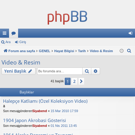
ızl
Ara
or
Giriş
iri
A
ı
Forum ana sayfa
u
GENEL
Hayat Bilgisi
Tarih
Video & Resim
ş
r
ba
ml
Video & Resim
a
ğl
ar
Ara
Gelişmiş arama
Yeni Başlık
an
2
1
Sonraki
41 başlık
tıl
Başlıklar
ar
Halepçe Katliamı (Özel Koleksiyon Video)
Son mesajgönderen
Siyabend
«
15 Mar 2010 17:59
1904 Japon Akrobasi Gösterisi
Son mesajgönderen
Siyabend
«
01 Nis 2011 13:45