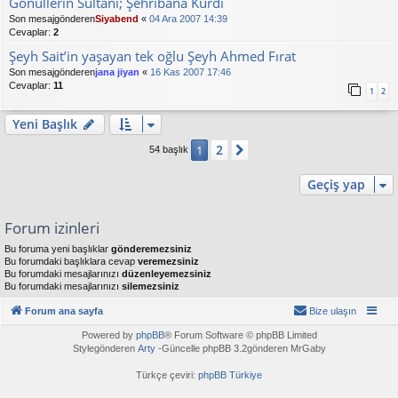
Gönüllerin Sultanı; Şehribana Kurdi
Son mesajgönderen
Siyabend
«
04 Ara 2007 14:39
Cevaplar:
2
Şeyh Sait’in yaşayan tek oğlu Şeyh Ahmed Fırat
Son mesajgönderen
jana jiyan
«
16 Kas 2007 17:46
Cevaplar:
11
1
2
Yeni Başlık
2
1
Sonraki
54 başlık
Geçiş yap
Forum izinleri
Bu foruma yeni başlıklar
gönderemezsiniz
Bu forumdaki başlıklara cevap
veremezsiniz
Bu forumdaki mesajlarınızı
düzenleyemezsiniz
Bu forumdaki mesajlarınızı
silemezsiniz
Forum ana sayfa
Bize ulaşın
Powered by
phpBB
® Forum Software © phpBB Limited
Stylegönderen
Arty
-Güncelle phpBB 3.2gönderen MrGaby
Türkçe çeviri:
phpBB Türkiye