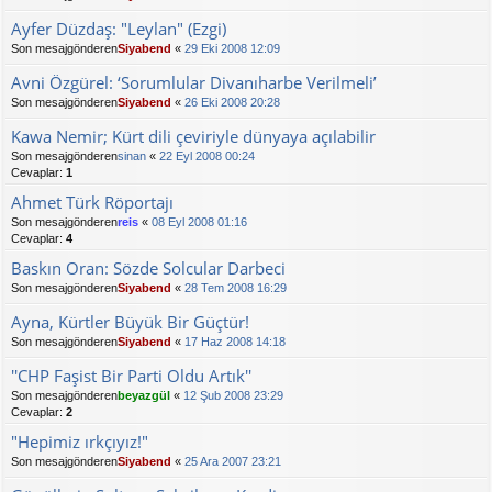
Ayfer Düzdaş: "Leylan" (Ezgi)
Son mesajgönderen
Siyabend
«
29 Eki 2008 12:09
Avni Özgürel: ‘Sorumlular Divanıharbe Verilmeli’
Son mesajgönderen
Siyabend
«
26 Eki 2008 20:28
Kawa Nemir; Kürt dili çeviriyle dünyaya açılabilir
Son mesajgönderen
sinan
«
22 Eyl 2008 00:24
Cevaplar:
1
Ahmet Türk Röportajı
Son mesajgönderen
reis
«
08 Eyl 2008 01:16
Cevaplar:
4
Baskın Oran: Sözde Solcular Darbeci
Son mesajgönderen
Siyabend
«
28 Tem 2008 16:29
Ayna, Kürtler Büyük Bir Güçtür!
Son mesajgönderen
Siyabend
«
17 Haz 2008 14:18
''CHP Faşist Bir Parti Oldu Artık''
Son mesajgönderen
beyazgül
«
12 Şub 2008 23:29
Cevaplar:
2
"Hepimiz ırkçıyız!"
Son mesajgönderen
Siyabend
«
25 Ara 2007 23:21