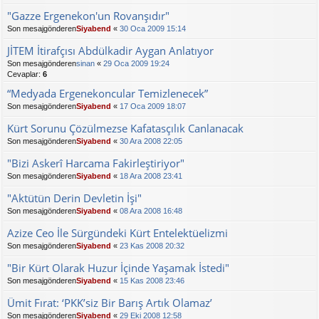
"Gazze Ergenekon'un Rovanşıdır"
Son mesajgönderen
Siyabend
«
30 Oca 2009 15:14
JİTEM İtirafçısı Abdülkadir Aygan Anlatıyor
Son mesajgönderen
sinan
«
29 Oca 2009 19:24
Cevaplar:
6
“Medyada Ergenekoncular Temizlenecek”
Son mesajgönderen
Siyabend
«
17 Oca 2009 18:07
Kürt Sorunu Çözülmezse Kafatasçılık Canlanacak
Son mesajgönderen
Siyabend
«
30 Ara 2008 22:05
"Bizi Askerî Harcama Fakirleştiriyor"
Son mesajgönderen
Siyabend
«
18 Ara 2008 23:41
"Aktütün Derin Devletin İşi"
Son mesajgönderen
Siyabend
«
08 Ara 2008 16:48
Azize Ceo İle Sürgündeki Kürt Entelektüelizmi
Son mesajgönderen
Siyabend
«
23 Kas 2008 20:32
"Bir Kürt Olarak Huzur İçinde Yaşamak İstedi"
Son mesajgönderen
Siyabend
«
15 Kas 2008 23:46
Ümit Fırat: ‘PKK’siz Bir Barış Artık Olamaz’
Son mesajgönderen
Siyabend
«
29 Eki 2008 12:58