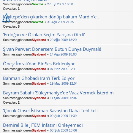
Son mesajgönderen
Newroz
«
27 Eyl 2009 16:38
Cevaplar:
1
Kızıltepe'den çıkarken dönüp baktım Mardin'e..
Son mesajgönderen
Newroz
«
31 Ağu 2009 21:35
Cevaplar:
8
‘Erdoğan ve Öcalan Seçim Yarışına Girdi’
Son mesajgönderen
Siyabend
«
29 Ağu 2009 18:20
Şivan Perwer: Dönersem Bütün Dünya Duymalı!
Son mesajgönderen
Siyabend
«
14 Ağu 2009 18:03
Öneş: İmralı'dan Bir Ses Bekleniyor
Son mesajgönderen
Siyabend
«
07 Haz 2009 12:11
Bahman Ghobadi İran’ı Terk Ediyor
Son mesajgönderen
Siyabend
«
19 May 2009 12:04
Bayram Sabahı 'Süleymaniye'de Vaaz Vermek İsterdim
Son mesajgönderen
Siyabend
«
11 Şub 2009 00:34
Cevaplar:
2
‘Çocuk Cinsel İstismarı Savaştan Daha Tehlikeli’
Son mesajgönderen
Siyabend
«
09 Şub 2009 11:39
Demirel Bile JİTEM İnfazını Önleyemedi
Son mesajgönderen
Siyabend
«
03 Şub 2009 13:06