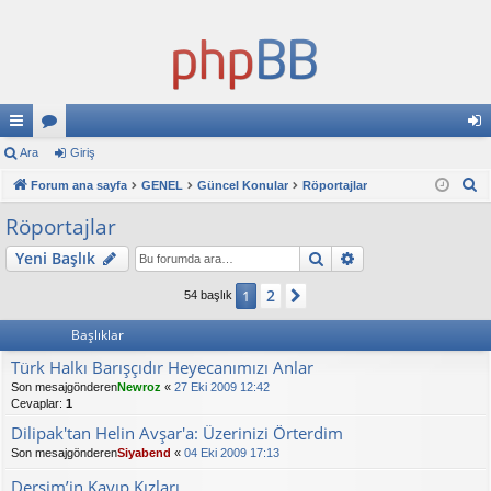
ızl
Ara
or
Giriş
iri
A
ı
Forum ana sayfa
u
GENEL
Güncel Konular
Röportajlar
ş
r
ba
ml
Röportajlar
a
ğl
ar
Ara
Gelişmiş arama
Yeni Başlık
an
2
1
Sonraki
54 başlık
tıl
Başlıklar
ar
Türk Halkı Barışçıdır Heyecanımızı Anlar
Son mesajgönderen
Newroz
«
27 Eki 2009 12:42
Cevaplar:
1
Dilipak'tan Helin Avşar'a: Üzerinizi Örterdim
Son mesajgönderen
Siyabend
«
04 Eki 2009 17:13
Dersim’in Kayıp Kızları