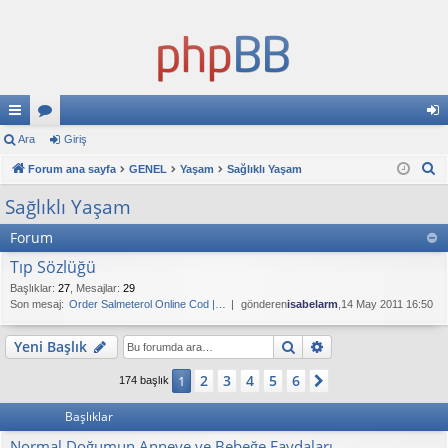
ızl
Ara
or
Giriş
iri
A
ı
Forum ana sayfa
u
GENEL
Yaşam
Sağlıklı Yaşam
ş
r
ba
ml
Sağlıklı Yaşam
a
ğl
ar
Forum
an
Tıp Sözlüğü
Başlıklar
:
27
,
Mesajlar
:
29
tıl
Son mesaj:
Order Salmeterol Online Cod |…
gönderen
isabelarm
,14 May 2011 16:50
ar
Ara
Gelişmiş arama
Yeni Başlık
2
3
4
5
6
1
Sonraki
174 başlık
Başlıklar
Normal Doğumun Anneye ve Bebeğe Faydaları