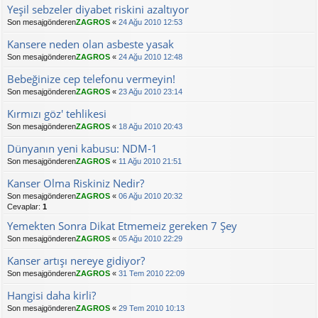
Yeşil sebzeler diyabet riskini azaltıyor
Son mesajgönderen
ZAGROS
«
24 Ağu 2010 12:53
Kansere neden olan asbeste yasak
Son mesajgönderen
ZAGROS
«
24 Ağu 2010 12:48
Bebeğinize cep telefonu vermeyin!
Son mesajgönderen
ZAGROS
«
23 Ağu 2010 23:14
Kırmızı göz' tehlikesi
Son mesajgönderen
ZAGROS
«
18 Ağu 2010 20:43
Dünyanın yeni kabusu: NDM-1
Son mesajgönderen
ZAGROS
«
11 Ağu 2010 21:51
Kanser Olma Riskiniz Nedir?
Son mesajgönderen
ZAGROS
«
06 Ağu 2010 20:32
Cevaplar:
1
Yemekten Sonra Dikat Etmemeiz gereken 7 Şey
Son mesajgönderen
ZAGROS
«
05 Ağu 2010 22:29
Kanser artışı nereye gidiyor?
Son mesajgönderen
ZAGROS
«
31 Tem 2010 22:09
Hangisi daha kirli?
Son mesajgönderen
ZAGROS
«
29 Tem 2010 10:13