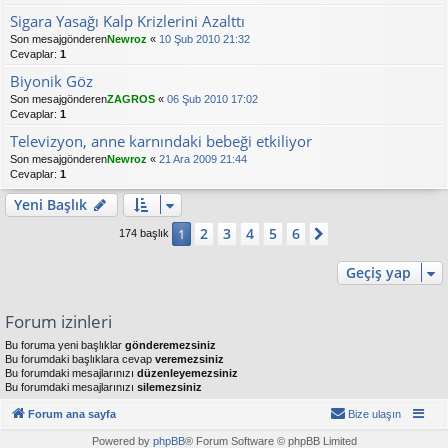
Sigara Yasağı Kalp Krizlerini Azalttı
Son mesajgönderen
Newroz
«
10 Şub 2010 21:32
Cevaplar:
1
Biyonik Göz
Son mesajgönderen
ZAGROS
«
06 Şub 2010 17:02
Cevaplar:
1
Televizyon, anne karnındaki bebeği etkiliyor
Son mesajgönderen
Newroz
«
21 Ara 2009 21:44
Cevaplar:
1
Yeni Başlık
2
3
4
5
6
1
Sonraki
174 başlık
Geçiş yap
Forum izinleri
Bu foruma yeni başlıklar
gönderemezsiniz
Bu forumdaki başlıklara cevap
veremezsiniz
Bu forumdaki mesajlarınızı
düzenleyemezsiniz
Bu forumdaki mesajlarınızı
silemezsiniz
Forum ana sayfa
Bize ulaşın
Powered by
phpBB
® Forum Software © phpBB Limited