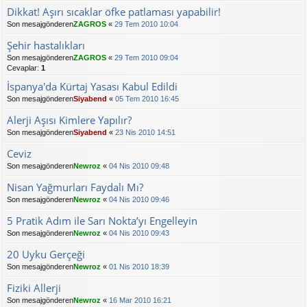
Dikkat! Aşırı sıcaklar öfke patlaması yapabilir!
Son mesajgönderen
ZAGROS
«
29 Tem 2010 10:04
Şehir hastalıkları
Son mesajgönderen
ZAGROS
«
29 Tem 2010 09:04
Cevaplar:
1
İspanya'da Kürtaj Yasası Kabul Edildi
Son mesajgönderen
Siyabend
«
05 Tem 2010 16:45
Alerji Aşısı Kimlere Yapılır?
Son mesajgönderen
Siyabend
«
23 Nis 2010 14:51
Ceviz
Son mesajgönderen
Newroz
«
04 Nis 2010 09:48
Nisan Yağmurları Faydalı Mı?
Son mesajgönderen
Newroz
«
04 Nis 2010 09:46
5 Pratik Adım ile Sarı Nokta’yı Engelleyin
Son mesajgönderen
Newroz
«
04 Nis 2010 09:43
20 Uyku Gerçeği
Son mesajgönderen
Newroz
«
01 Nis 2010 18:39
Fiziki Allerji
Son mesajgönderen
Newroz
«
16 Mar 2010 16:21