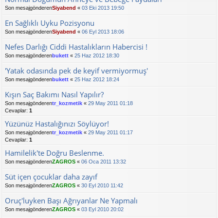
Son mesajgönderen
Siyabend
«
03 Eki 2013 19:50
En Sağlıklı Uyku Pozisyonu
Son mesajgönderen
Siyabend
«
06 Eyl 2013 18:06
Nefes Darlığı Ciddi Hastalıkların Habercisi !
Son mesajgönderen
bukett
«
25 Haz 2012 18:30
'Yatak odasında pek de keyif vermiyormuş'
Son mesajgönderen
bukett
«
25 Haz 2012 18:24
Kışın Saç Bakımı Nasıl Yapılır?
Son mesajgönderen
tr_kozmetik
«
29 May 2011 01:18
Cevaplar:
1
Yüzünüz Hastalığınızı Söylüyor!
Son mesajgönderen
tr_kozmetik
«
29 May 2011 01:17
Cevaplar:
1
Hamilelik'te Doğru Beslenme.
Son mesajgönderen
ZAGROS
«
06 Oca 2011 13:32
Süt içen çocuklar daha zayıf
Son mesajgönderen
ZAGROS
«
30 Eyl 2010 11:42
Oruç'luyken Başı Ağrıyanlar Ne Yapmalı
Son mesajgönderen
ZAGROS
«
03 Eyl 2010 20:02